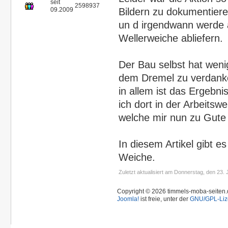
seit
2598937
09.2009
Bildern zu dokumentiere
un d irgendwann werde 
Wellerweiche abliefern.
Der Bau selbst hat weni
dem Dremel zu verdanke
in allem ist das Ergebni
ich dort in der Arbeits
welche mir nun zu Gute
In diesem Artikel gibt e
Weiche.
Zuletzt aktualisiert am Donnerstag, den 23.
Copyright © 2026 timmels-moba-seiten.d
Joomla!
ist freie, unter der
GNU/GPL-Liz