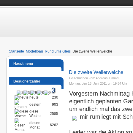
Startseite
Modellbau
Rund ums Gleis
Die zweite Wellerweiche
Hauptmenü
Die zweite Wellerweiche
Geschrieben von: Andreas Timmel
Besucherzähler
Montag, den 13. Juni 2011 um 19:54 Uhr
Vorgestern Nachmittag 
heute
230
eigentlich geplanten Ga
gestern
903
um endlich mal das zwei
diese
2585
mir rumliegt mit Sc
Woche
diesen
6262
Monat
Leider war die Aktion s