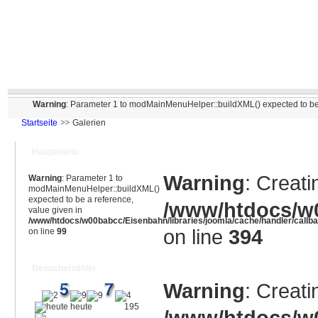
Warning
: Parameter 1 to modMainMenuHelper::buildXML() expected to be 
Startseite
Galerien
Hauptmenü
Warning
: Creati
Warning
: Parameter 1 to
modMainMenuHelper::buildXML()
expected to be a reference,
/www/htdocs/w0
value given in
/www/htdocs/w00babcc/Eisenbahn/libraries/joomla/cache/handler/callb
on line
394
on line
99
Besucherzähler
Warning
: Creati
heute
195
/www/htdocs/w0