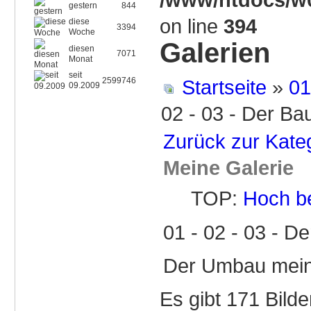
gestern
844
on line
394
diese
3394
Woche
Galerien
diesen
7071
Monat
seit
2599746
Startseite
»
01
09.2009
02 - 03 - Der B
Zurück zur Kate
Meine Galerie
TOP:
Hoch b
01 - 02 - 03 - 
Der Umbau mein
Es gibt 171 Bilde