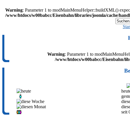
Warning
: Parameter 1 to modMainMenuHelper::buildXML() expected
/www/htdocs/w00babcc/Eisenbahn/libraries/joomla/cache/handl
Star
Warning
: Parameter 1 to modMainMenuHelpe
/www/htdocs/w00babcc/Eisenbahn/libr
Be
heut
gest
dies
dies
seit