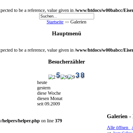
cted to be a reference, value given in
/www/htdocs/w00babcc/Eisenb
Startseite
Galerien
Hauptmenü
cted to be a reference, value given in
/www/htdocs/w00babcc/Eisenb
Besucherzähler
heute
gestern
diese Woche
diesen Monat
seit 09.2009
Galerien - 
helpers/helper.php
on line
379
Alle öffnen
Joom::Gallery