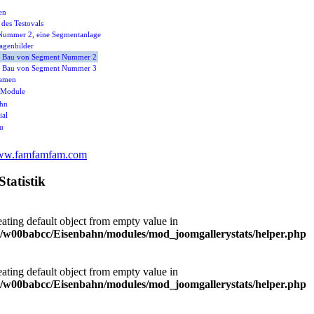
en
 des Testovals
 Nummer 2, eine Segmentanlage
lagenbilder
er Bau von Segment Nummer 2
er Bau von Segment Nummer 3
ramen
-Module
ahn
ial
u
w.famfamfam.com
Statistik
eating default object from empty value in
/w00babcc/Eisenbahn/modules/mod_joomgallerystats/helper.php
eating default object from empty value in
/w00babcc/Eisenbahn/modules/mod_joomgallerystats/helper.php