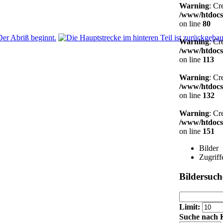
Warning
: Cr
/www/htdocs
on line
80
Warning
: Cr
/www/htdocs
on line
113
Warning
: Cr
/www/htdocs
on line
132
Warning
: Cr
/www/htdocs
on line
151
Bilder
Zugriff
Bildersuch
Limit:
Suche nach K