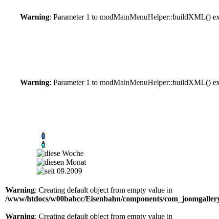
Warning
: Parameter 1 to modMainMenuHelper::buildXML() expe
Warning
: Parameter 1 to modMainMenuHelper::buildXML() expe
Warning
: Creating default object from empty value in
/www/htdocs/w00babcc/Eisenbahn/components/com_joomgallery/
Warning
: Creating default object from empty value in