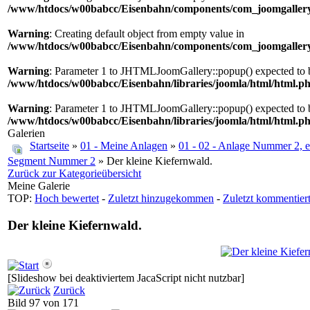
/www/htdocs/w00babcc/Eisenbahn/components/com_joomgallery/
Warning
: Creating default object from empty value in
/www/htdocs/w00babcc/Eisenbahn/components/com_joomgallery/
Warning
: Parameter 1 to JHTMLJoomGallery::popup() expected to be
/www/htdocs/w00babcc/Eisenbahn/libraries/joomla/html/html.p
Warning
: Parameter 1 to JHTMLJoomGallery::popup() expected to be
/www/htdocs/w00babcc/Eisenbahn/libraries/joomla/html/html.p
Galerien
Startseite
»
01 - Meine Anlagen
»
01 - 02 - Anlage Nummer 2, 
Segment Nummer 2
» Der kleine Kiefernwald.
Zurück zur Kategorieübersicht
Meine Galerie
TOP:
Hoch bewertet
-
Zuletzt hinzugekommen
-
Zuletzt kommentier
Der kleine Kiefernwald.
[Slideshow bei deaktiviertem JacaScript nicht nutzbar]
Zurück
Bild 97 von 171