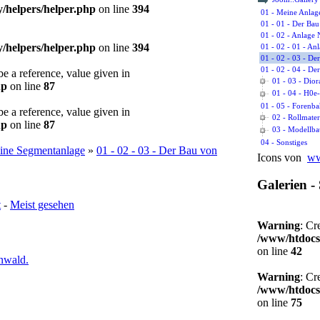
helpers/helper.php
on line
394
01 - Meine Anlag
01 - 01 - Der Bau
01 - 02 - Anlage
helpers/helper.php
on line
394
01 - 02 - 01 - An
01 - 02 - 03 - D
01 - 02 - 04 - D
 a reference, value given in
01 - 03 - Dio
hp
on line
87
01 - 04 - H0e
01 - 05 - Forenb
 a reference, value given in
02 - Rollmater
hp
on line
87
03 - Modellba
04 - Sonstiges
eine Segmentanlage
»
01 - 02 - 03 - Der Bau von
Icons von
ww
Galerien - 
t
-
Meist gesehen
Warning
: Cr
/www/htdocs
on line
42
Warning
: Cr
/www/htdocs
on line
75