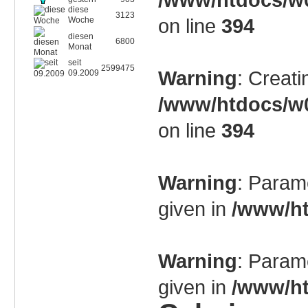
diese
3123
on line
394
Woche
diesen
6800
Monat
seit
2599475
Warning
: Creati
09.2009
/www/htdocs/w0
on line
394
Warning
: Param
given in
/www/ht
Warning
: Param
given in
/www/ht