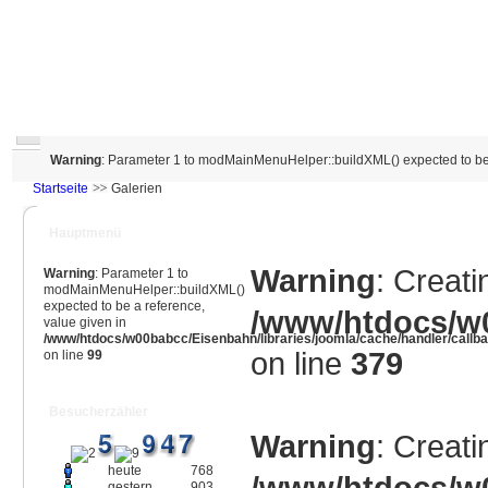
Warning
: Parameter 1 to modMainMenuHelper::buildXML() expected to be 
Startseite
Galerien
Hauptmenü
Warning
: Creati
Warning
: Parameter 1 to
modMainMenuHelper::buildXML()
expected to be a reference,
/www/htdocs/w0
value given in
/www/htdocs/w00babcc/Eisenbahn/libraries/joomla/cache/handler/callb
on line
379
on line
99
Besucherzähler
Warning
: Creati
heute
768
/www/htdocs/w0
gestern
903