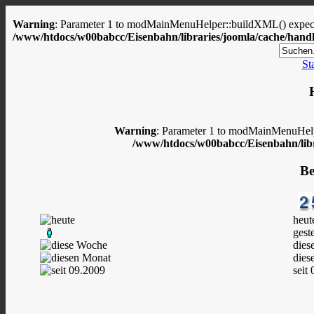
Warning
: Parameter 1 to modMainMenuHelper::buildXML() expected
/www/htdocs/w00babcc/Eisenbahn/libraries/joomla/cache/handl
Sta
Warning
: Parameter 1 to modMainMenuHelpe
/www/htdocs/w00babcc/Eisenbahn/libr
Be
heut
gest
dies
dies
seit