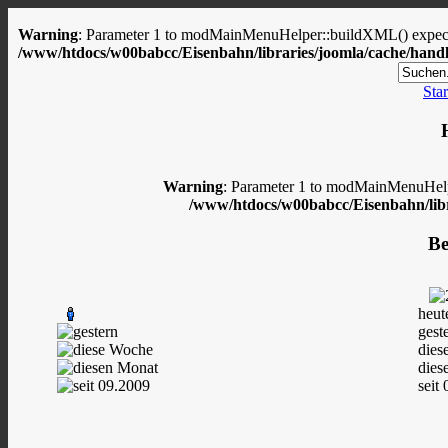
Warning
: Parameter 1 to modMainMenuHelper::buildXML() expected
/www/htdocs/w00babcc/Eisenbahn/libraries/joomla/cache/handl
Star
Warning
: Parameter 1 to modMainMenuHelpe
/www/htdocs/w00babcc/Eisenbahn/libr
Be
heut
gest
dies
dies
seit