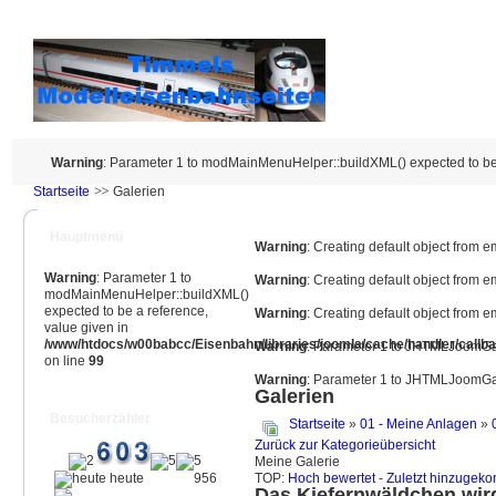
Warning
: Parameter 1 to modMainMenuHelper::buildXML() expected to be 
Startseite
Galerien
Hauptmenü
Warning
: Creating default object from 
Warning
: Parameter 1 to
Warning
: Creating default object from 
modMainMenuHelper::buildXML()
expected to be a reference,
Warning
: Creating default object from 
value given in
/www/htdocs/w00babcc/Eisenbahn/libraries/joomla/cache/handler/callb
Warning
: Parameter 1 to JHTMLJoomGall
on line
99
Warning
: Parameter 1 to JHTMLJoomGall
Galerien
Besucherzähler
Startseite
»
01 - Meine Anlagen
»
Zurück zur Kategorieübersicht
Meine Galerie
heute
956
TOP:
Hoch bewertet
-
Zuletzt hinzuge
Das Kiefernwäldchen wird