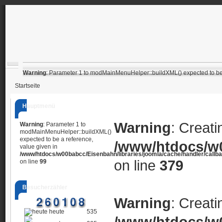
Warning
: Parameter 1 to modMainMenuHelper::buildXML() expected to be 
Startseite
Hauptmenü
Warning
: Creati
Warning
: Parameter 1 to
modMainMenuHelper::buildXML()
expected to be a reference,
/www/htdocs/w0
value given in
/www/htdocs/w00babcc/Eisenbahn/libraries/joomla/cache/handler/callb
on line
379
on line
99
Besucherzähler
Warning
: Creati
heute
535
/www/htdocs/w0