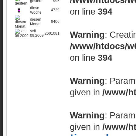
gestern
995
diese
on line
394
4729
Woche
diesen
8406
Monat
seit
Warning
: Creati
2601081
09.2009
/www/htdocs/w0
on line
394
Warning
: Param
given in
/www/ht
Warning
: Param
given in
/www/ht