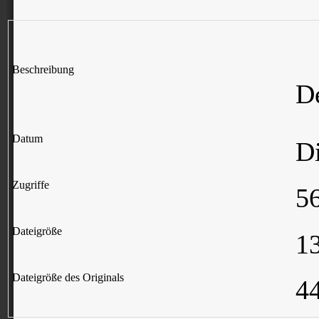
Beschreibung
D
Datum
Di
Zugriffe
5
Dateigröße
1
Dateigröße des Originals
4