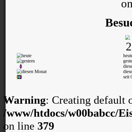
on
Besu
heut
gest
dies
dies
seit
Warning
: Creating default
/www/htdocs/w00babcc/Eis
on line
379