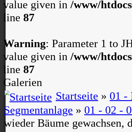
value given in
/www/htdocs
line
87
Warning
: Parameter 1 to 
value given in
/www/htdocs
line
87
Galerien
Startseite
»
01 -
Segmentanlage
»
01 - 02 -
wieder Bäume gewachsen, di