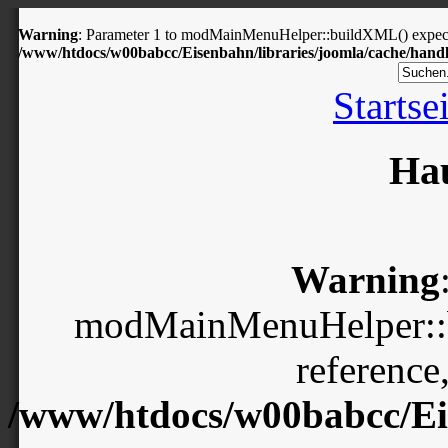
Warning
: Parameter 1 to modMainMenuHelper::buildXML() expected
/www/htdocs/w00babcc/Eisenbahn/libraries/joomla/cache/handl
Startse
Ha
Warning
modMainMenuHelper::b
reference
/www/htdocs/w00babcc/Eis