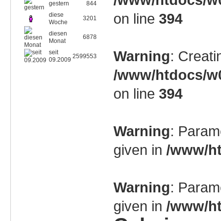
gestern
844
on line
394
diese
3201
Woche
diesen
6878
Monat
Warning
: Creati
seit
2599553
09.2009
/www/htdocs/w0
on line
394
Warning
: Param
given in
/www/ht
Warning
: Param
given in
/www/ht