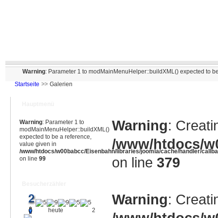
Warning
: Parameter 1 to modMainMenuHelper::buildXML() expected to be 
Startseite
Galerien
Hauptmenü
Warning
: Creati
Warning
: Parameter 1 to
modMainMenuHelper::buildXML()
expected to be a reference,
/www/htdocs/w0
value given in
/www/htdocs/w00babcc/Eisenbahn/libraries/joomla/cache/handler/callb
on line
379
on line
99
Besucherzähler
Warning
: Creati
heute
2
/www/htdocs/w0