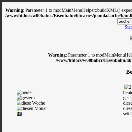
Warning
: Parameter 1 to modMainMenuHelper::buildXML() expected
/www/htdocs/w00babcc/Eisenbahn/libraries/joomla/cache/handl
Star
Warning
: Parameter 1 to modMainMenuHelpe
/www/htdocs/w00babcc/Eisenbahn/libr
Be
heut
gest
dies
dies
seit