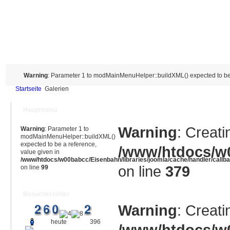
Warning
: Parameter 1 to modMainMenuHelper::buildXML() expected to be 
Startseite
Galerien
Hauptmenü
Warning
: Creati
Warning
: Parameter 1 to
modMainMenuHelper::buildXML()
expected to be a reference,
/www/htdocs/w0
value given in
/www/htdocs/w00babcc/Eisenbahn/libraries/joomla/cache/handler/callb
on line
379
on line
99
Besucherzähler
Warning
: Creati
heute
396
/www/htdocs/w0