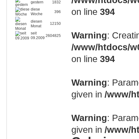
gestern
1832
on line
394
diese
396
Woche
diesen
12150
Monat
Warning
: Creati
seit
2604825
09.2009
/www/htdocs/w0
on line
394
Warning
: Param
given in
/www/ht
Warning
: Param
given in
/www/ht