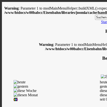
Warning
: Parameter 1 to modMainMenuHelper::buildXML() expected
/www/htdocs/w00babcc/Eisenbahn/libraries/joomla/cache/handl
Star
Warning
: Parameter 1 to modMainMenuHelpe
/www/htdocs/w00babcc/Eisenbahn/libr
Be
heut
gest
dies
dies
seit