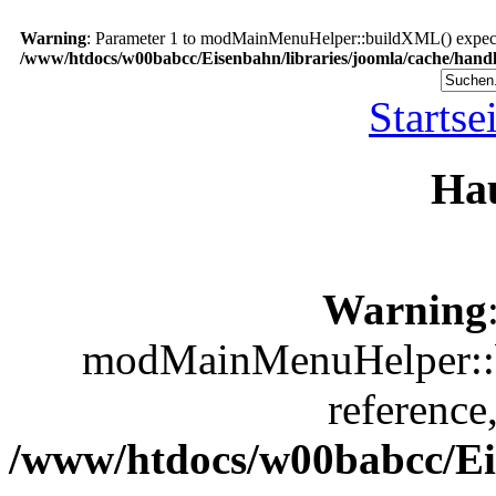
Warning
: Parameter 1 to modMainMenuHelper::buildXML() expected
/www/htdocs/w00babcc/Eisenbahn/libraries/joomla/cache/handl
Startse
Ha
Warning
modMainMenuHelper::b
reference
/www/htdocs/w00babcc/Eis