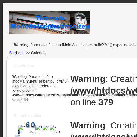
Warning
: Parameter 1 to modMainMenuHelper::buildXML() expected to be 
Startseite
Galerien
Hauptmenü
Warning
: Creati
Warning
: Parameter 1 to
modMainMenuHelper::buildXML()
expected to be a reference,
/www/htdocs/w0
value given in
/www/htdocs/w00babcc/Eisenbahn/libraries/joomla/cache/handler/callb
on line
379
on line
99
Besucherzähler
Warning
: Creati
heute
879
/www/htdocs/w0