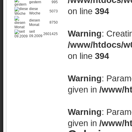
gestern
995
on line
394
diese
5073
Woche
diesen
8750
Monat
Warning
: Creati
seit
2601425
09.2009
/www/htdocs/w0
on line
394
Warning
: Param
given in
/www/ht
Warning
: Param
given in
/www/ht