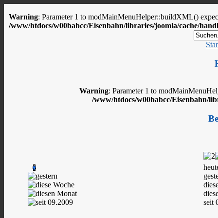
Warning
: Parameter 1 to modMainMenuHelper::buildXML() expected
/www/htdocs/w00babcc/Eisenbahn/libraries/joomla/cache/handl
Star
Warning
: Parameter 1 to modMainMenuHelpe
/www/htdocs/w00babcc/Eisenbahn/libr
Be
heut
gest
dies
dies
seit