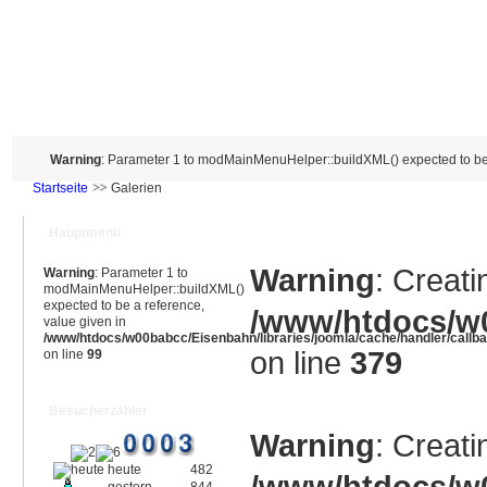
Warning
: Parameter 1 to modMainMenuHelper::buildXML() expected to be 
Startseite
Galerien
Hauptmenü
Warning
: Creati
Warning
: Parameter 1 to
modMainMenuHelper::buildXML()
expected to be a reference,
/www/htdocs/w0
value given in
/www/htdocs/w00babcc/Eisenbahn/libraries/joomla/cache/handler/callb
on line
379
on line
99
Besucherzähler
Warning
: Creati
heute
482
/www/htdocs/w0