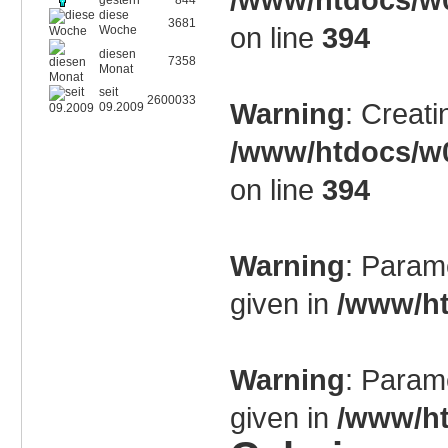
gestern
844
diese
3681
on line
394
Woche
diesen
7358
Monat
seit
2600033
Warning
: Creati
09.2009
/www/htdocs/w0
on line
394
Warning
: Param
given in
/www/ht
Warning
: Param
given in
/www/ht