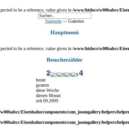
cted to be a reference, value given in
/www/htdocs/w00babcc/Eisenb
Startseite
Galerien
Hauptmenü
cted to be a reference, value given in
/www/htdocs/w00babcc/Eisenb
Besucherzähler
heute
gestern
diese Woche
diesen Monat
seit 09.2009
w00babcc/Eisenbahn/components/com_joomgallery/helpers/helpe
w00babcc/Eisenbahn/components/com_joomgallery/helpers/helpe