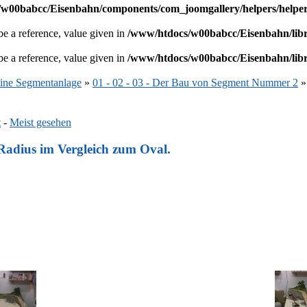
w00babcc/Eisenbahn/components/com_joomgallery/helpers/helpe
e a reference, value given in
/www/htdocs/w00babcc/Eisenbahn/libr
e a reference, value given in
/www/htdocs/w00babcc/Eisenbahn/libr
eine Segmentanlage
»
01 - 02 - 03 - Der Bau von Segment Nummer 2
»
t
-
Meist gesehen
 Radius im Vergleich zum Oval.