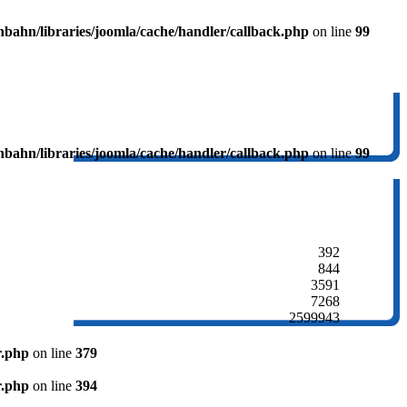
ahn/libraries/joomla/cache/handler/callback.php
on line
99
ahn/libraries/joomla/cache/handler/callback.php
on line
99
392
844
3591
7268
2599943
r.php
on line
379
r.php
on line
394