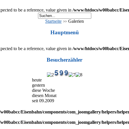
cted to be a reference, value given in
/www/htdocs/w00babcc/Eisenb
Startseite
Galerien
Hauptmenü
cted to be a reference, value given in
/www/htdocs/w00babcc/Eisenb
Besucherzähler
heute
gestern
diese Woche
diesen Monat
seit 09.2009
w00babcc/Eisenbahn/components/com_joomgallery/helpers/helpe
w00babcc/Eisenbahn/components/com_joomgallery/helpers/helpe