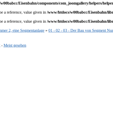
w00babcc/Eisenbahn/components/com_joomgallery/helpers/helpe
e a reference, value given in
/www/htdocs/w00babcc/Eisenbahn/libr
e a reference, value given in
/www/htdocs/w00babcc/Eisenbahn/libr
mmer 2, eine Segmentanlage
»
01 - 02 - 03 - Der Bau von Segment N
t
-
Meist gesehen