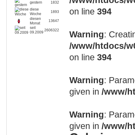
gestern
1832
on line
394
diese
1893
Woche
diesen
13647
Monat
seit
2606322
Warning
: Creati
09.2009
/www/htdocs/w0
on line
394
Warning
: Param
given in
/www/ht
Warning
: Param
given in
/www/ht