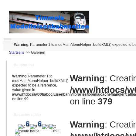
Warning
: Parameter 1 to modMainMenuHelper::buildXML() expected to be 
Startseite
Galerien
Hauptmenü
Warning
: Creati
Warning
: Parameter 1 to
modMainMenuHelper::buildXML()
expected to be a reference,
/www/htdocs/w0
value given in
/www/htdocs/w00babcc/Eisenbahn/libraries/joomla/cache/handler/callb
on line
379
on line
99
Besucherzähler
Warning
: Creati
heute
1893
/www/htdocs/w0