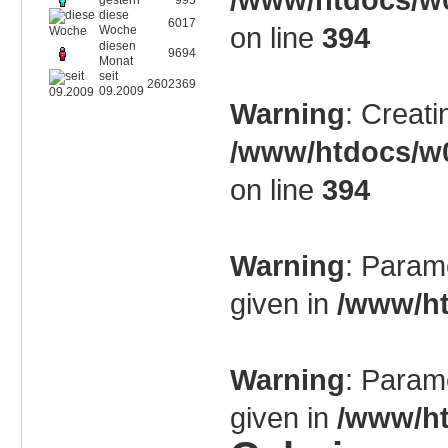
gestern
995
diese
6017
on line
394
Woche
diesen
9694
Monat
seit
2602369
09.2009
Warning
: Creati
/www/htdocs/w0
on line
394
Warning
: Param
given in
/www/ht
Warning
: Param
given in
/www/ht