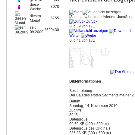
gestern
903
diese
3078
Woche
diesen
[Slideshow bei deaktiviertem JacaScript 
6755
Monat
Zurück
Bild 39 von 171
seit
2599430
09.2009
Weiter
Bild 41 von 171
Bild-Informationen
Beschreibung
Der Bau des ersten Segments meiner 2.
Datum
Sonntag, 14. November 2010
Zugriffe
3948
Dateigröße
99,62 KB (400 x 300 px)
Dateigröße des Originals
235,88 KB (800 x 600 px)