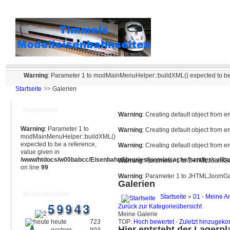
Warning
: Parameter 1 to modMainMenuHelper::buildXML() expected to be 
Startseite
Galerien
Hauptmenü
Warning
: Creating default object from 
Warning
: Parameter 1 to
Warning
: Creating default object from 
modMainMenuHelper::buildXML()
expected to be a reference,
Warning
: Creating default object from 
value given in
/www/htdocs/w00babcc/Eisenbahn/libraries/joomla/cache/handler/callb
Warning
: Parameter 1 to JHTMLJoomGall
on line
99
Warning
: Parameter 1 to JHTMLJoomGall
Galerien
Besucherzähler
Startseite
»
01 - Meine A
Zurück zur Kategorieübersicht
Meine Galerie
heute
723
TOP:
Hoch bewertet
-
Zuletzt hinzuge
Hier entsteht der Lagerpla