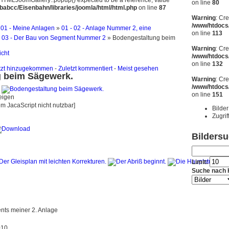
JHTMLJoomGallery::popup() expected to be a reference, value
on line
80
abcc/Eisenbahn/libraries/joomla/html/html.php
on line
87
Warning
: Cr
/www/htdocs
»
01 - Meine Anlagen
»
01 - 02 - Anlage Nummer 2, eine
on line
113
 - 03 - Der Bau von Segment Nummer 2
» Bodengestaltung beim
Warning
: Cr
icht
/www/htdocs
on line
132
tzt hinzugekommen
-
Zuletzt kommentiert
-
Meist gesehen
 beim Sägewerk.
Warning
: Cr
/www/htdocs
on line
151
em JacaScript nicht nutzbar]
Bilder
Zugrif
Bilders
Limit:
Suche nach 
nts meiner 2. Anlage
010