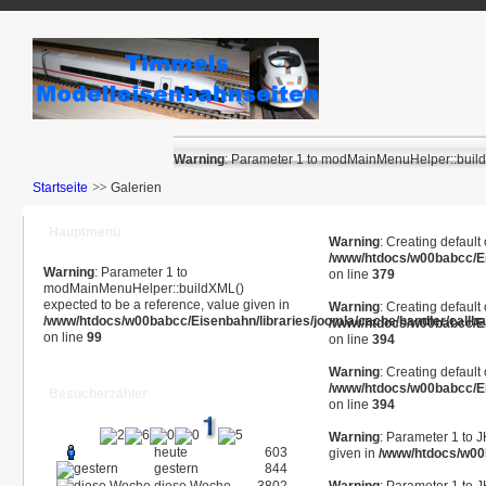
Warning
: Parameter 1 to modMainMenuHelper::buildX
Startseite
Galerien
Hauptmenü
Warning
: Creating default
/www/htdocs/w00babcc/E
Warning
: Parameter 1 to
on line
379
modMainMenuHelper::buildXML()
expected to be a reference, value given in
Warning
: Creating default
/www/htdocs/w00babcc/Eisenbahn/libraries/joomla/cache/handler/callb
/www/htdocs/w00babcc/E
on line
99
on line
394
Warning
: Creating default
/www/htdocs/w00babcc/E
Besucherzähler
on line
394
Warning
: Parameter 1 to 
heute
603
given in
/www/htdocs/w00b
gestern
844