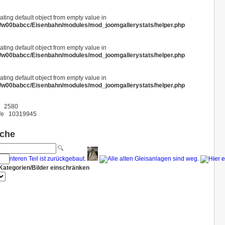
eating default object from empty value in
/w00babcc/Eisenbahn/modules/mod_joomgallerystats/helper.php
eating default object from empty value in
/w00babcc/Eisenbahn/modules/mod_joomgallerystats/helper.php
eating default object from empty value in
/w00babcc/Eisenbahn/modules/mod_joomgallerystats/helper.php
2580
fe
10319945
uche
Kategorien/Bilder einschränken