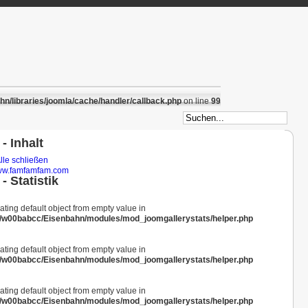
/libraries/joomla/cache/handler/callback.php
on line
99
- Inhalt
lle schließen
w.famfamfam.com
- Statistik
eating default object from empty value in
/w00babcc/Eisenbahn/modules/mod_joomgallerystats/helper.php
eating default object from empty value in
/w00babcc/Eisenbahn/modules/mod_joomgallerystats/helper.php
eating default object from empty value in
/w00babcc/Eisenbahn/modules/mod_joomgallerystats/helper.php