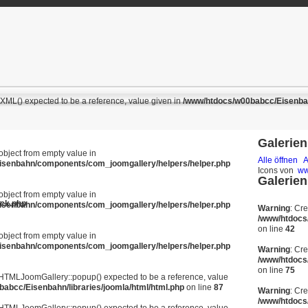
ML() expected to be a reference, value given in
/www/htdocs/w00babcc/Eisenbahn
Galerien 
 object from empty value in
Alle öffnen
A
isenbahn/components/com_joomgallery/helpers/helper.php
Icons von
ww
Galerien 
 object from empty value in
ack.php
isenbahn/components/com_joomgallery/helpers/helper.php
Warning
: Cr
/www/htdocs
on line
42
 object from empty value in
isenbahn/components/com_joomgallery/helpers/helper.php
Warning
: Cr
/www/htdocs
on line
75
JHTMLJoomGallery::popup() expected to be a reference, value
abcc/Eisenbahn/libraries/joomla/html/html.php
on line
87
Warning
: Cr
/www/htdocs