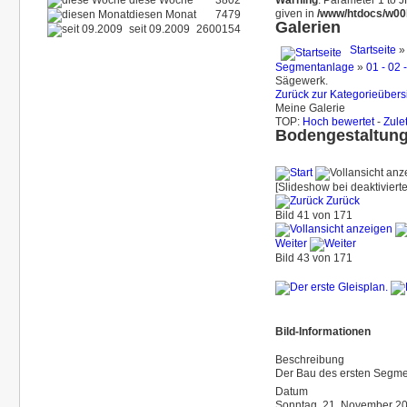
diese Woche
3802
Warning
: Parameter 1 to 
given in
/www/htdocs/w00b
diesen Monat
7479
Galerien
seit 09.2009
2600154
Startseite
Segmentanlage
»
01 - 02
Sägewerk.
Zurück zur Kategorieübers
Meine Galerie
TOP:
Hoch bewertet
-
Zule
Bodengestaltung
[Slideshow bei deaktiviert
Zurück
Bild 41 von 171
Weiter
Bild 43 von 171
Bild-Informationen
Beschreibung
Der Bau des ersten Segme
Datum
Sonntag, 21. November 2