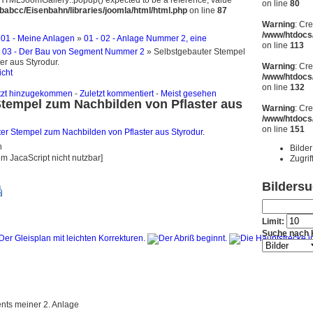
JHTMLJoomGallery::popup() expected to be a reference, value
on line
80
abcc/Eisenbahn/libraries/joomla/html/html.php
on line
87
Warning
: Cr
/www/htdocs
»
01 - Meine Anlagen
»
01 - 02 - Anlage Nummer 2, eine
on line
113
 - 03 - Der Bau von Segment Nummer 2
» Selbstgebauter Stempel
er aus Styrodur.
Warning
: Cr
icht
/www/htdocs
on line
132
tzt hinzugekommen
-
Zuletzt kommentiert
-
Meist gesehen
Stempel zum Nachbilden von Pflaster aus
Warning
: Cr
/www/htdocs
on line
151
Bilder
em JacaScript nicht nutzbar]
Zugrif
Bilders
Limit:
Suche nach 
nts meiner 2. Anlage