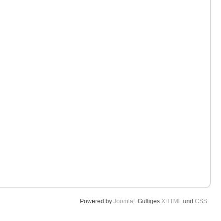
Powered by
Joomla!
. Gültiges
XHTML
und
CSS
.