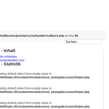
/libraries/joomla/cache/handler/callback.php
on line
99
- Inhalt
lle schließen
w.famfamfam.com
- Statistik
eating default object from empty value in
/w00babcc/Eisenbahn/modules/mod_joomgallerystats/helper.php
eating default object from empty value in
/w00babcc/Eisenbahn/modules/mod_joomgallerystats/helper.php
eating default object from empty value in
/w00babcc/Eisenbahn/modules/mod_joomgallerystats/helper.php