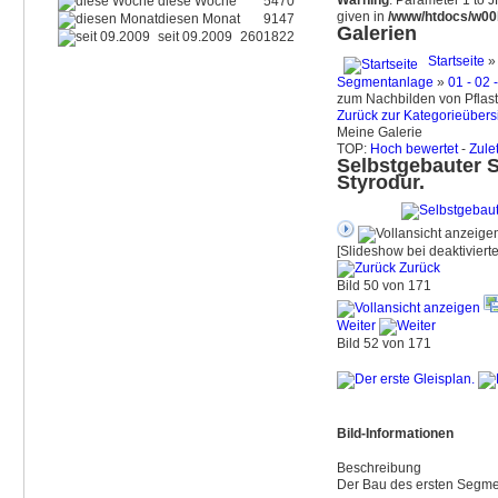
Warning
: Parameter 1 to 
diese Woche
5470
given in
/www/htdocs/w00b
diesen Monat
9147
Galerien
seit 09.2009
2601822
Startseite
Segmentanlage
»
01 - 02
zum Nachbilden von Pflast
Zurück zur Kategorieübers
Meine Galerie
TOP:
Hoch bewertet
-
Zule
Selbstgebauter 
Styrodur.
[Slideshow bei deaktiviert
Zurück
Bild 50 von 171
Weiter
Bild 52 von 171
Bild-Informationen
Beschreibung
Der Bau des ersten Segme