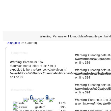
Warning
: Parameter 1 to modMainMenuHelper::buildX
Startseite
Galerien
Hauptmenü
Warning
: Creating default
/www/htdocs/w00babcc/E
Warning
: Parameter 1 to
on line
379
modMainMenuHelper::buildXML()
expected to be a reference, value given in
Warning
: Creating default
/www/htdocs/w00babcc/Eisenbahn/libraries/joomla/cache/handler/callb
/www/htdocs/w00babcc/E
on line
99
on line
394
Warning
: Creating default
/www/htdocs/w00babcc/E
Besucherzähler
on line
394
Warning
: Parameter 1 to 
heute
1276
given in
/www/htdocs/w00b
gestern
995