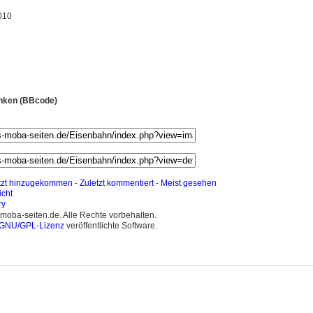
010
linken (BBcode)
tzt hinzugekommen
-
Zuletzt kommentiert
-
Meist gesehen
icht
moba-seiten.de. Alle Rechte vorbehalten.
GNU/GPL-Lizenz
veröffentlichte Software.