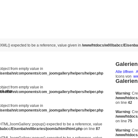
ML() expected to be a reference, value given in
/www/htdocs/w00babcc/Eisenbahn
Galerien 
 object from empty value in
Alle öffnen
A
isenbahn/components/com_joomgallery/helpers/helper.php
Icons von
ww
Galerien 
 object from empty value in
ack.php
isenbahn/components/com_joomgallery/helpers/helper.php
Warning
: Cr
/www/htdocs
on line
42
 object from empty value in
isenbahn/components/com_joomgallery/helpers/helper.php
Warning
: Cr
/www/htdocs
on line
75
JHTMLJoomGallery::popup() expected to be a reference, value
abcc/Eisenbahn/libraries/joomla/html/html.php
on line
87
Warning
: Cr
/www/htdocs