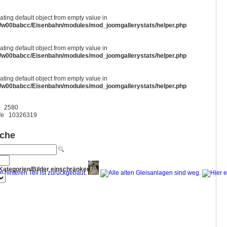
eating default object from empty value in
/w00babcc/Eisenbahn/modules/mod_joomgallerystats/helper.php
eating default object from empty value in
/w00babcc/Eisenbahn/modules/mod_joomgallerystats/helper.php
eating default object from empty value in
/w00babcc/Eisenbahn/modules/mod_joomgallerystats/helper.php
2580
fe
10326319
uche
Kategorien/Bilder einschränken