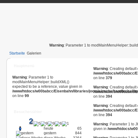
Warning
: Parameter 1 to modMainMenuHelper::buildX
Startseite
Galerien
Hauptmenü
Warning
: Creating default
/www/htdocs/w00babcc/E
Warning
: Parameter 1 to
on line
379
modMainMenuHelper::buildXML()
expected to be a reference, value given in
Warning
: Creating default
/www/htdocs/w00babcc/Eisenbahn/libraries/joomla/cache/handler/callb
/www/htdocs/w00babcc/E
on line
99
on line
394
Warning
: Creating default
/www/htdocs/w00babcc/E
Besucherzähler
on line
394
Warning
: Parameter 1 to 
heute
65
given in
/www/htdocs/w00b
gestern
844