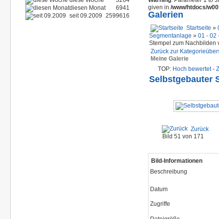
diese Woche
3264
Warning
: Parameter 1 to 
given in
/www/htdocs/w00b
diesen Monat
6941
Galerien
seit 09.2009
2599616
Startseite
»
Segmentanlage
»
01 - 02
Stempel zum Nachbilden vo
Zurück zur Kategorieüber
Meine Galerie
TOP:
Hoch bewertet
-
Selbstgebauter 
Zurück
Bild 51 von 171
Bild-Informationen
Beschreibung
Datum
Zugriffe
Dateigröße