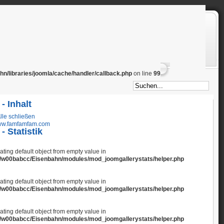
/libraries/joomla/cache/handler/callback.php
on line
99
- Inhalt
lle schließen
w.famfamfam.com
- Statistik
eating default object from empty value in
/w00babcc/Eisenbahn/modules/mod_joomgallerystats/helper.php
eating default object from empty value in
/w00babcc/Eisenbahn/modules/mod_joomgallerystats/helper.php
eating default object from empty value in
/w00babcc/Eisenbahn/modules/mod_joomgallerystats/helper.php