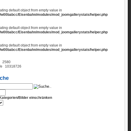
eating default object from empty value in
/w00babcc/Eisenbahn/modules/mod_joomgallerystats/helper.php
eating default object from empty value in
/w00babcc/Eisenbahn/modules/mod_joomgallerystats/helper.php
eating default object from empty value in
/w00babcc/Eisenbahn/modules/mod_joomgallerystats/helper.php
2580
fe
10318726
uche
Kategorien/Bilder einschränken