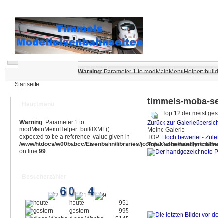
Warning
: Parameter 1 to modMainMenuHelper::buildX
Startseite
timmels-moba-se
Hauptmenü
Top 12 der meist ges
Warning
: Parameter 1 to
Zurück zur Galerieübersich
modMainMenuHelper::buildXML()
Meine Galerie
expected to be a reference, value given in
TOP:
Hoch bewertet
-
Zule
/www/htdocs/w00babcc/Eisenbahn/libraries/joomla/cache/handler/callb
Top 12 der meist gesehen
on line
99
Besucherzähler
heute
951
gestern
995