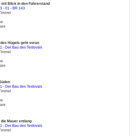
 mit Blick in den Führerstand
03 - 01 - BR 143
 Timmel
ine
are
des Hügels geht voran
01 - Der Bau des Testovals
 Timmel
ine
are
 Süden
01 - Der Bau des Testovals
 Timmel
ine
are
 die Mauer entlang
01 - Der Bau des Testovals
 Timmel