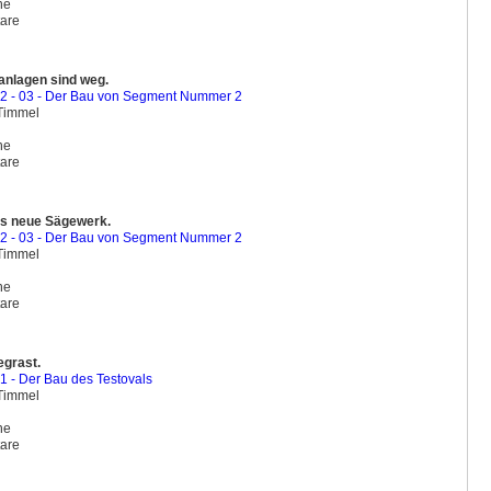
ine
are
sanlagen sind weg.
02 - 03 - Der Bau von Segment Nummer 2
 Timmel
ine
are
as neue Sägewerk.
02 - 03 - Der Bau von Segment Nummer 2
 Timmel
ine
are
egrast.
01 - Der Bau des Testovals
 Timmel
ine
are