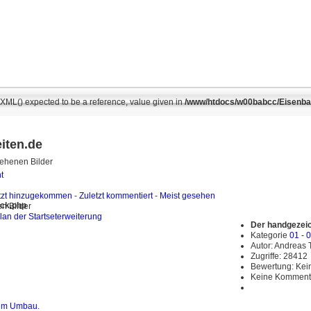
ML() expected to be a reference, value given in
/www/htdocs/w00babcc/Eisenbahn
iten.de
ehenen Bilder
t
tzt hinzugekommen
-
Zuletzt kommentiert
-
Meist gesehen
ack.php
en Bilder
Der handgezeic
Kategorie
01 - 
Autor: Andreas
Zugriffe: 28412
Bewertung: Ke
Keine Komment