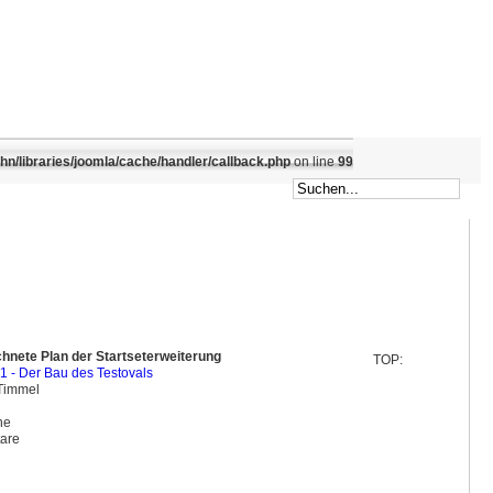
/libraries/joomla/cache/handler/callback.php
on line
99
hnete Plan der Startseterweiterung
TOP:
01 - Der Bau des Testovals
 Timmel
ine
are